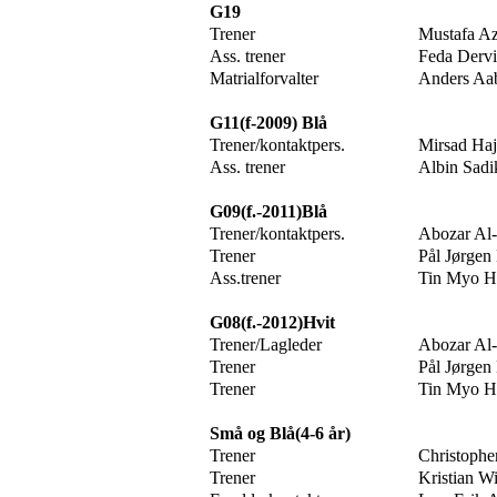
G19
Trener
Mustafa Az
Ass. trener
Feda Dervi
Matrialforvalter
Anders Aa
G11(f-2009) Blå
Trener/kontaktpers.
Mirsad Haj
Ass. trener
Albin Sadi
G09(f.-2011)Blå
Trener/kontaktpers.
Abozar Al
Trener
Pål Jørgen
Ass.trener
Tin Myo H
G08(f.-2012)Hvit
Trener/Lagleder
Abozar Al
Trener
Pål Jørgen
Trener
Tin Myo H
Små og Blå(4-6 år)
Trener
Christophe
Trener
Kristian W