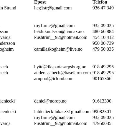
Epost
Telefon
in Strand
heg1str@gmail.com
936 47 349
d
roy1arne@gmail.com
932 09 025
sson
heidi.knutsson@hamax.no
480 66 884
Svarqa
kushtrim__92@hotmail.com
454 10 412
ndersson
950 00 739
kogheim
camillaskogheim@live.no
479 50 035
bech
hytte@fkspartasarpsborg.no
918 49 295
bech
anders.aabech@basefarm.com
918 49 295
arnpool@icloud.com
90165366
ieniecki
daniel@norop.no
91613390
bieniecki
lubienieckilukasz31gmail.com
99082301
d
roy1arne@gmail.com
932 09 025
Svarqa
kushtrim__92@hotmail.com
47950035