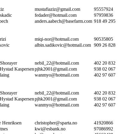
iz
mustafiaziz@gmail.com
95557924
skadic
fedader@hotmail.com
97959836
bech
anders.aabech@basefarm.com
918 49 295
rizi
miqi-nor@hotmail.com
90535805
kovic
albin.sadikovic@hotmail.com
909 26 828
-Shorayer
nebil_22@hotmail.com
402 20 832
 Hystad Kaspersen
pjhk2001@gmail.com
938 02 067
laing
wanmyo@hotmail.com
402 97 607
-Shorayer
nebil_22@hotmail.com
402 20 832
 Hystad Kaspersen
pjhk2001@gmail.com
938 02 067
laing
wanmyo@hotmail.com
402 97 607
r Henriksen
christopher@sparta.no
41920866
itnes
kwi@esbank.no
97086992