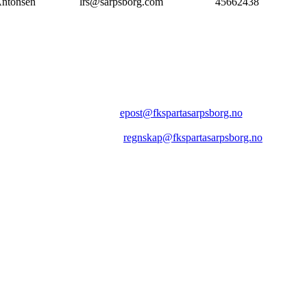
Antonsen
lrs@sarpsborg.com
45662438
FK SPARTA SARPSBORG
Epost:
epost@fkspartasarpsborg.no
Epost faktura:
regnskap@fkspartasarpsborg.no
Epost hytte:
regnskap@fkspartasarpsborg.no
Besøksadresse: Albert Moeskaus vei 46, 1711 SARPSBORG
Postadresse: Postboks 1097, 1705 SARPSBORG
Organisasjonsnummer: NO 980580679 MVA
Kontonummer: 1020.28.67370