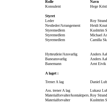
Rolle
Navn
Konsulent
Hege Krist
Styret
Leder
Roy Stran
Nestleder/Arrangement
Heidi Knut
Styremedlem
Kushtrim 
Styremedlem
Michael A
Styremedlem
Camilla S
Hytteutleie/Ansvarlig
Anders Aa
Baneansvarlig
Anders Aa
Banemann
Arnt Eivik
A laget :
Trener A lag
Daniel Lub
Ass. trener A lag
Lukasz Lu
Materialforvalter/kontaktpers.
Roy Stran
Materialforvalter
Kushtrim 