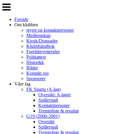
Veksle
navigasjon
Forside
Om klubben
styret og kontaktpersoner
Medlemskap
Kiosk/Dugnader
Klubbhåndbok
Foreldrevettregler
Politiattest
Historikk
Bilder
Kontakt oss
Sponsorer
Våre lag
FK Sparta (A-lag)
Oversikt: A-laget
Spillerstall
Kontaktpersoner
Terminliste & resultat
G19 (2000-2001)
Oversikt
Spillerstall
Terminliste & resultat